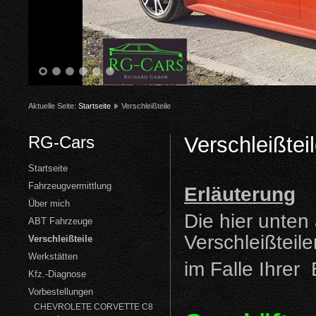
1
2
3
4
5
6
Aktuelle Seite:
Startseite
Verschleißteile
RG-Cars
Verschleißtei
Startseite
Fahrzeugvermittlung
Erläuterung
Über mich
Die hier unten
ABT Fahrzeuge
Verschleißteile
Verschleißteile
Werkstätten
im Falle Ihrer 
Kfz.-Diagnose
Vorbestellungen
CHEVROLETE CORVETTE C8