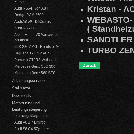
Klasse
Kristan - A
Audi RS6-R von ABT
Dodge RAM 2500
WEBASTO- 
Audi A8 50 TDI Quattro
( Standheiz
Audi RS6 C8
Aston Martin V8 Vantage S
SANDTLER -
Sportshift
SLK 280 AMG - Roadster V6
TURBO ZEN
Jaguar XJ6 L 4.2 V6 S
Porsche GT2RS Weissach
Zurück
Mercedes-Benz SLC 300
Mercedes-Benz 560 SEC
Zulassungsservice
Stellplätze
Downloads
Motortuning und
Leistungssteigerung
Leistungsdiagramme
Audi V6 2.7 Biturbo
Audi S6 C4 5Zylinder