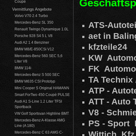
Geschäftspa
Coupé
Vermittlungs Angebote
Volvo V70 2.4 Turbo
Mercedes-Benz SL 350
ATS-Autote
Renault Twingo Dynamique 1.0L
aet in Bali
Porsche 928 S4 5 L V8
Audi A2 1.4 Benziner
kfzteile24
BMW M8/E-850CSi V12
KW Automo
Mercedes-Benz 560 SEC 5,6
Liter V8
FK Automo
BMW 114i
Mercedes-Benz S 500 SEC
TA Technix 
BMW M635 CSI Prototyp
Mini Cooper S Original HAMANN
ATP - Autot
Smart ForTwo 450 Coupé PULSE
ATT - Auto 
Audi A1 S-Line 1.2 Liter TFSI
Sportback
V8 - Schmi
VW Golf Sportsvan Highline BMT
Mercedes-Benz A-Klasse AMG
PS - Sport
Line (A 180)
Wittich Kfz
Mercedes-Benz C 63 AMG C-