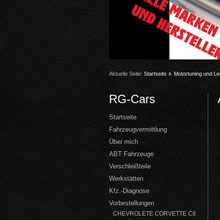
1
2
3
4
5
6
Aktuelle Seite:
Startseite
Motortuning und Le
RG-Cars
Startseite
Fahrzeugvermittlung
Über mich
ABT Fahrzeuge
Verschleißteile
Werkstätten
Kfz.-Diagnose
Vorbestellungen
CHEVROLETE CORVETTE C8