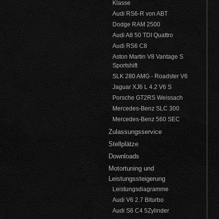
Klasse
Audi RS6-R von ABT
Dodge RAM 2500
Audi A8 50 TDI Quattro
Audi RS6 C8
Aston Martin V8 Vantage S
Sportshift
SLK 280 AMG - Roadster V6
Jaguar XJ6 L 4.2 V6 S
Porsche GT2RS Weissach
Mercedes-Benz SLC 300
Mercedes-Benz 560 SEC
Zulassungsservice
Stellplätze
Downloads
Motortuning und
Leistungssteigerung
Leistungsdiagramme
Audi V6 2.7 Biturbo
Audi S6 C4 5Zylinder