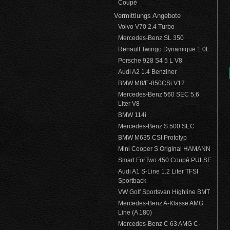
Coupé
Vermittlungs Angebote
Volvo V70 2.4 Turbo
Mercedes-Benz SL 350
Renault Twingo Dynamique 1.0L
Porsche 928 S4 5 L V8
Audi A2 1.4 Benziner
BMW M8/E-850CSi V12
Mercedes-Benz 560 SEC 5,6
Liter V8
BMW 114i
Mercedes-Benz S 500 SEC
BMW M635 CSI Prototyp
Mini Cooper S Original HAMANN
Smart ForTwo 450 Coupé PULSE
Audi A1 S-Line 1.2 Liter TFSI
Sportback
VW Golf Sportsvan Highline BMT
Mercedes-Benz A-Klasse AMG
Line (A 180)
Mercedes-Benz C 63 AMG C-