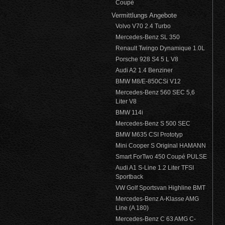
Coupé
Vermittlungs Angebote
Volvo V70 2.4 Turbo
Mercedes-Benz SL 350
Renault Twingo Dynamique 1.0L
Porsche 928 S4 5 L V8
Audi A2 1.4 Benziner
BMW M8/E-850CSi V12
Mercedes-Benz 560 SEC 5,6
Liter V8
BMW 114i
Mercedes-Benz S 500 SEC
BMW M635 CSI Prototyp
Mini Cooper S Original HAMANN
Smart ForTwo 450 Coupé PULSE
Audi A1 S-Line 1.2 Liter TFSI
Sportback
VW Golf Sportsvan Highline BMT
Mercedes-Benz A-Klasse AMG
Line (A 180)
Mercedes-Benz C 63 AMG C-