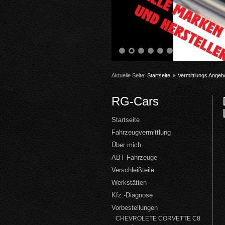
1
2
3
4
5
6
Aktuelle Seite:
Startseite
Vermittlungs Angeb
RG-Cars
Startseite
Fahrzeugvermittlung
Über mich
ABT Fahrzeuge
Verschleißteile
Werkstätten
Kfz.-Diagnose
Vorbestellungen
CHEVROLETE CORVETTE C8