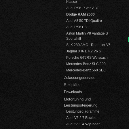
Klasse
Audi RS6-R von ABT
Dodge RAM 2500
Audi A8 50 TDI Quattro
Audi RS6 C8
Aston Martin V8 Vantage S
Sportshift
SLK 280 AMG - Roadster V6
Jaguar XJ6 L 4.2 V6 S
Porsche GT2RS Weissach
Mercedes-Benz SLC 300
Mercedes-Benz 560 SEC
Zulassungsservice
Stellplätze
Downloads
Motortuning und
Leistungssteigerung
Leistungsdiagramme
Audi V6 2.7 Biturbo
Audi S6 C4 5Zylinder