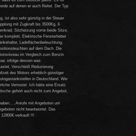
ferde auf denen er auch Reitet. Der Typ
ist also sehr günstig in der Steuer.
upplung mit Zugkraft bis 3500Kg, 6
enkrad, Sitzheizung vorne beide Sitze,
er komplett, Elektrische Fensterheber
ränkehalter, Ladeflächenbeleuchtung,
 Positionsleuchten auf dem Dach. Die
onsniveau im Vergleich zum Benzin
hbar, infolge dessen was
astet, Verschleiß Reduzierung
fzeit des Motors erheblich günstiger
utogastankstellen in Deutschland. Wie
itche Verrostet. Ich hätte eine Ersatz
Pritsche gehört auch nicht zum Angebot,
 haben.....Anrufe mit Angeboten um
geboten nicht beantwortet. Das
 12800€ verkauft !!!