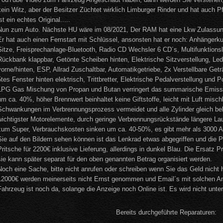
kein Witz, aber der Besitzer Züchtet wirklich Limburger Rinder und hat auch P
ist ein echtes Original.....
Nun zum Auto. Nächste HU wäre im 08/2021, Der RAM hat eine Lkw Zulassung, 
Er hat auch einen Fernstart mit Schlüssel, ansonsten hat er noch: Anhängerk
Sitze, Freisprechanlage-Bluetooth, Radio CD Wechsler 6 CD´s, Multifunktionsl
Rückbank klappbar, Getönte Scheiben hinten, Elektrische Sitzverstellung, Led
vorne/hinten, ESP, Allrad Zuschaltbar, Automatikgetriebe, 2x Verstellbare Get
5tes Fenster hinten elektrisch, Trittbretter, Elektrische Pedalverstellung und
LPG Gas Mischung von Propan und Butan verringert das summarische Emissi
um ca. 40%, höher Brennwert beinhaltet keine Giftstoffe, leicht mit Luft misc
Schwankungen im Verbrennungsprozess vermeidet und alle Zylinder gleich bel
wichtigster Motorelemente, durch geringe Verbrennungsrückstände längere Lau
zum Super, Verbrauchskosten sinken um ca. 40-50%, es gibt mehr als 3000 A
Sie auf den Bildern sehen können ist das Lenkrad etwas abgegriffen und die Pr
Pritsche für 2200€ inklusive Lieferung, allerdings in dunkel Blau. Die Ersatz 
sie kann später separat für den oben genannten Betrag organisiert werden.
Noch eine Sache, bitte nicht anrufen oder schreiben wenn Sie das Geld nicht
12000€ werden meinerseits nicht Ernst genommen und Email´s mit solchen An
Fahrzeug ist noch da, solange die Anzeige noch Online ist. Es wird nicht unter
Bereits durchgeführte Reparaturen: