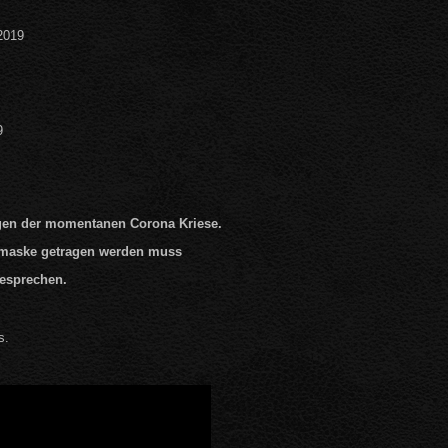
2019
9
wegen der momentanen Corona Kriese.
tzmaske getragen werden muss
besprechen.
s.