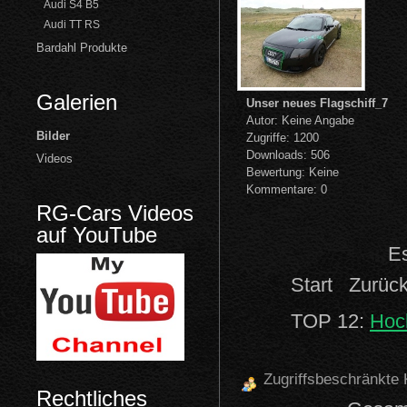
Audi S4 B5
Audi TT RS
Bardahl Produkte
Galerien
Unser neues Flagschiff_7
Autor: Keine Angabe
Bilder
Zugriffe: 1200
Downloads: 506
Videos
Bewertung: Keine
Kommentare: 0
RG-Cars Videos
auf YouTube
Es
Start
Zurüc
TOP 12:
Hoc
Zugriffsbeschränkte 
Rechtliches