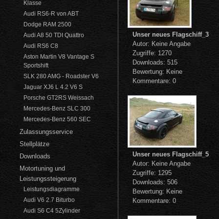
Klasse
Audi RS6-R von ABT
Dodge RAM 2500
Unser neues Flagschiff_3
Audi A8 50 TDI Quattro
Autor: Keine Angabe
Audi RS6 C8
Zugriffe: 1270
Aston Martin V8 Vantage S
Downloads: 515
Sportshift
Bewertung: Keine
SLK 280 AMG - Roadster V6
Kommentare: 0
Jaguar XJ6 L 4.2 V6 S
Porsche GT2RS Weissach
Mercedes-Benz SLC 300
Mercedes-Benz 560 SEC
Zulassungsservice
Stellplätze
Unser neues Flagschiff_5
Downloads
Autor: Keine Angabe
Motortuning und
Zugriffe: 1295
Leistungssteigerung
Downloads: 506
Leistungsdiagramme
Bewertung: Keine
Audi V6 2.7 Biturbo
Kommentare: 0
Audi S6 C4 5Zylinder