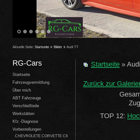
1
2
3
4
5
6
Aktuelle Seite:
Startseite
Bilder
Audi TT
RG-Cars
Startseite
» Aud
Startseite
Zurück zur Galerie
Fahrzeugvermittlung
Über mich
Gesamt
ABT Fahrzeuge
Zug
Verschleißteile
Werkstätten
TOP 12:
Hoc
Kfz.-Diagnose
Vorbestellungen
CHEVROLETE CORVETTE C8