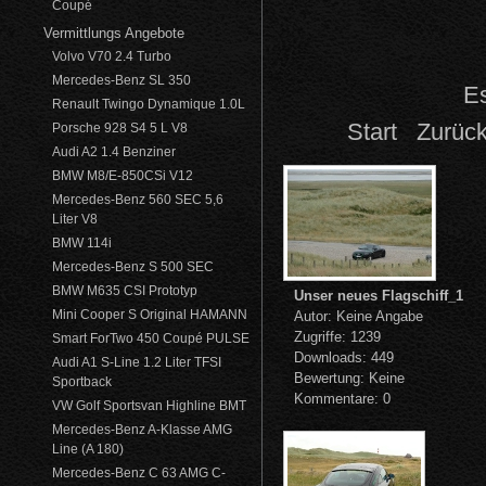
Coupé
Vermittlungs Angebote
Volvo V70 2.4 Turbo
Mercedes-Benz SL 350
Es
Renault Twingo Dynamique 1.0L
Start
Zurüc
Porsche 928 S4 5 L V8
Audi A2 1.4 Benziner
BMW M8/E-850CSi V12
Mercedes-Benz 560 SEC 5,6
Liter V8
BMW 114i
Mercedes-Benz S 500 SEC
BMW M635 CSI Prototyp
Unser neues Flagschiff_1
Mini Cooper S Original HAMANN
Autor: Keine Angabe
Zugriffe: 1239
Smart ForTwo 450 Coupé PULSE
Downloads: 449
Audi A1 S-Line 1.2 Liter TFSI
Bewertung: Keine
Sportback
Kommentare: 0
VW Golf Sportsvan Highline BMT
Mercedes-Benz A-Klasse AMG
Line (A 180)
Mercedes-Benz C 63 AMG C-